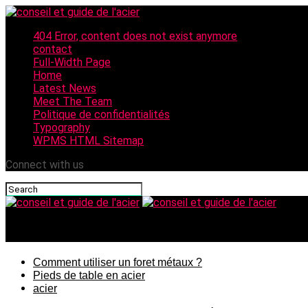
404 Error, content does not exist anymore
contact
Full-Width Page
Home
Latest News
Meet The Team
Politique de confidentialités
Typography
WPMS HTML Sitemap
Connect with us
conseil et guide de l'acier
Comment utiliser un foret métaux ?
Pieds de table en acier
acier