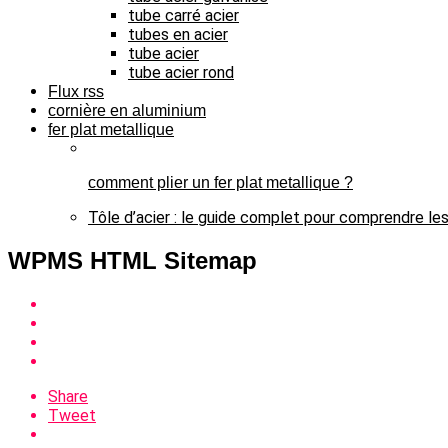
tube carré acier
tubes en acier
tube acier
tube acier rond
Flux rss
cornière en aluminium
fer plat metallique
comment plier un fer plat metallique ?
Tôle d’acier : le guide complet pour comprendre les
WPMS HTML Sitemap
Share
Tweet