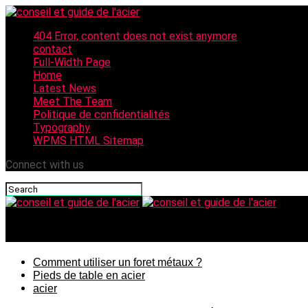
404 Error, content does not exist anymore
contact
Full-Width Page
Home
Latest News
Meet The Team
Politique de confidentialités
Typography
WPMS HTML Sitemap
Connect with us
conseil et guide de l'acier
Comment utiliser un foret métaux ?
Pieds de table en acier
acier