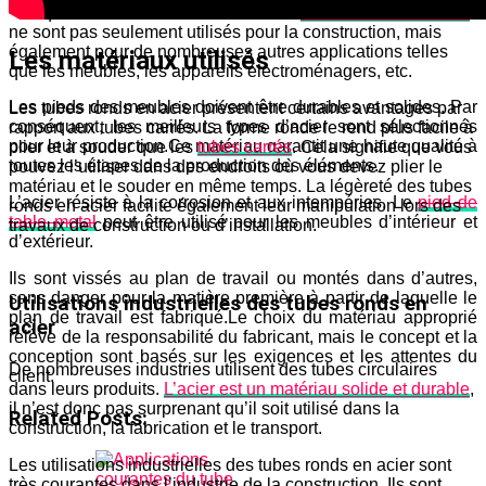
fabriqué sous des formes rondes. Les
tubes ronds en acier
ne sont pas seulement utilisés pour la construction, mais
également pour de nombreuses autres applications telles
Les matériaux utilisés
que les meubles, les appareils électroménagers, etc.
Les pieds des meubles doivent être durables et solides. Par
Les tubes ronds en acier présentent certains avantages par
conséquent, les meilleurs types d’acier sont sélectionnés
rapport aux tubes carrés. La forme ronde le rend plus facile à
pour leur production.Ce matériau garantit une haute qualité à
plier et à souder que les
tubes carrés
. Cela signifie que vous
toutes les étapes de la production des éléments.
pouvez l’utiliser dans des endroits où vous devez plier le
matériau et le souder en même temps. La légèreté des tubes
L’acier résiste à la corrosion et aux intempéries. Le
pied de
ronds en acier facilite également leur manipulation lors des
table metal
peut être utilisé pour les meubles d’intérieur et
travaux de construction ou d’installation.
d’extérieur.
Ils sont vissés au plan de travail ou montés dans d’autres,
sans danger pour la matière première à partir de laquelle le
Utilisations industrielles des tubes ronds en
plan de travail est fabriqué.Le choix du matériau approprié
acier
relève de la responsabilité du fabricant, mais le concept et la
conception sont basés sur les exigences et les attentes du
De nombreuses industries utilisent des tubes circulaires
client.
dans leurs produits.
L’acier est un matériau solide et durable
,
il n’est donc pas surprenant qu’il soit utilisé dans la
Related Posts:
construction, la fabrication et le transport.
Les utilisations industrielles des tubes ronds en acier sont
très courantes dans l’industrie de la construction. Ils sont