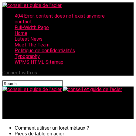
404 Error, content does not exist anymore
contact
Full-Width Page
Home
Latest News
Meet The Team
Politique de confidentialités
Typography
WPMS HTML Sitemap
Connect with us
conseil et guide de l'acier
Pieds de table en acier
Comment utiliser un foret métaux ?
Pieds de table en acier