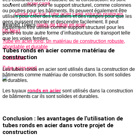
souvent utilisés pour le support structurel, comme colonnes
ou poutres pour les bâtiments. Ils peuvent également être
Guide d'Achat: Tube acier carré astuces pratiques
utilisés pour créer des escaliers et des rampes pour que les
gens puissent monter et descendre facilement. Il peut
Related Topics:
pieds de table en acier
également être utilisé comme support structurel pour les
Up Next
ponts ou toute autre forme d’infrastructure de transport telle
que les voies ferrées.
Tube en acier rond, un matériau de construction robuste,
abordable et durable
Tubes ronds en acier comme matériau de
construction
Don't Miss
Tube acier rond
Les tubes ronds en acier sont utilisés dans la construction de
bâtiments comme matériau de construction. Ils sont solides
et durables.
Les tuyaux
ronds en acier
sont utilisés dans la construction
de bâtiments car ils sont solides et durables.
Conclusion : les avantages de l’utilisation de
tubes ronds en acier dans votre projet de
construction