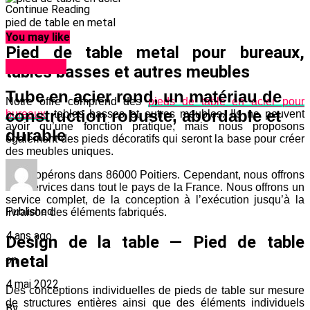
Continue Reading
pied de table en metal
You may like
Pied de table metal pour bureaux,
tube acier
tables basses et autres meubles
Tube en acier rond, un matériau de
Notre offre comprend des
pieds de table en acier pour
construction robuste, abordable et
bureaux
, tables basses et autres meubles. Ils ne peuvent
avoir qu’une fonction pratique, mais nous proposons
durable
également des pieds décoratifs qui seront la base pour créer
des meubles uniques.
Nous opérons dans 86000 Poitiers. Cependant, nous offrons
des services dans tout le pays de la France. Nous offrons un
service complet, de la conception à l’exécution jusqu’à la
Published
livraison des éléments fabriqués.
4 ans ago
Design de la table — Pied de table
metal
on
4 mai 2022
Des conceptions individuelles de pieds de table sur mesure
de structures entières ainsi que des éléments individuels
By