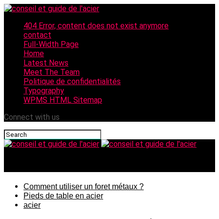
404 Error, content does not exist anymore
contact
Full-Width Page
Home
Latest News
Meet The Team
Politique de confidentialités
Typography
WPMS HTML Sitemap
Connect with us
conseil et guide de l'acier
Comment utiliser un foret métaux ?
Pieds de table en acier
acier